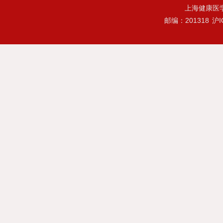
上海健康医
邮编：201318
沪I