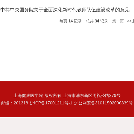
中共中央国务院关于全面深化新时代教师队伍建设改革的意见
每页
14
记录
总共
34
记录
第一页
<<
上海健康医学院
版权所有
上海市浦东新区周祝公路279号
邮编：201318
沪ICP备17001211号-1
沪公网安备31011502006839号