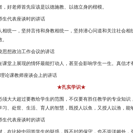
者，好老师首先应该是以德施教、以德立身的楷模。
师生代表座谈时的讲话
人相统一，坚持言传和身教相统一，坚持潜心问道和关注社会相
教。
校思想政治工作会议的讲话
在课堂上展现的情怀最能打动人，甚至会影响学生一生。真信才
理论课教师座谈会上的讲话
★扎实学识★
必须大大超过要教给学生的范围，不仅要有胜任教学的专业知识
学习、处世、生活、育人的智慧，既授人以鱼，又授人以渔，能
师生代表座谈时的讲话
材，在比较中回答学生的疑惑，既不封闭保守，也不崇洋媚外，