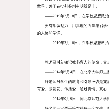
世界，善于在批判鉴别中明辨是非。
——
2019
年
3
月
18
日，在学校思想政治
要有学识魅力，用真理的力量感召学
的人格和学识。
——
2019
年
3
月
18
日，在学校思想政治
教师要时刻铭记教书育人
的使命，甘
——
2014
年
5
月
4
日，在北京大学师生
好老师对学生的教育和引导应该是充满
育爱、激发爱、传播爱，通过真情、真心
——
2014
年
9
月
9
日，同北京师范大学
好老师一定要平等对待每一个学生，