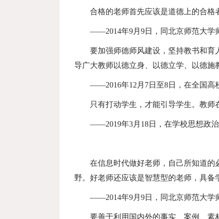
合格的老师首先应该是道德上的合格
——
2014
年
9
月
9
日，同北京师范大学
要加强师德师风建设，坚持教书和
育
导广大教师以德立身、以德立学、以德施
——
2016
年
12
月
7
日至
8
日，在全国高
只有打动学生，才能引导学生。教师
——
2019
年
3
月
18
日，在学校思想政治
在信息时代做好老师，自己所知道的
野。好老师还应该是智慧型的老师，具备
——
2014
年
9
月
9
日，同北京师范大学
要善于利用国内外的事实、案例、素