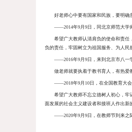
好老师心中要有国家和民族，要明确
——
2014
年
9
月
9
日，同北京师范大学
希望广大教师认清肩负的使命和责任
负的责任，牢固树立为祖国服务、为人民
——
2016
年
9
月
9
日，来到北京市八一
做老师就要执着于教书育人，有热爱
——
2018
年
9
月
10
日，在全国教育大会
希望广大教师不忘立德树人初心，牢
面发展的社会主义建设者和接班人作出新
——
2020
年
9
月
9
日，在教师节到来之